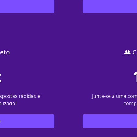
reto
👥 
t
espostas rápidas e
Junte-se a uma com
lizado!
compa
e