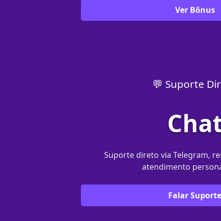
Ver Bônus
💬 Suporte Di
Cha
Suporte direto via Telegram, r
atendimento persona
Falar Suport