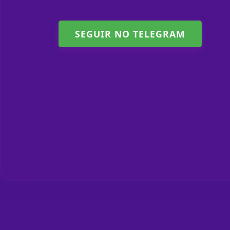
SEGUIR NO TELEGRAM