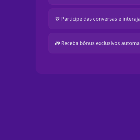
💬 Participe das conversas e interaj
🎁 Receba bônus exclusivos autom