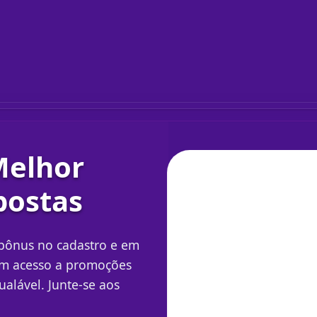
Melhor
postas
 bônus no cadastro e em
tem acesso a promoções
ualável. Junte-se aos