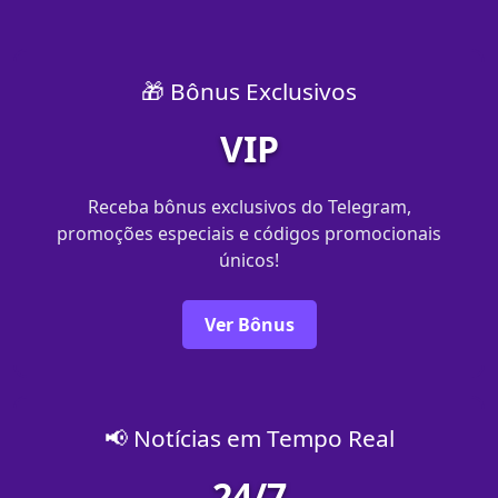
🎁 Bônus Exclusivos
VIP
Receba bônus exclusivos do Telegram,
promoções especiais e códigos promocionais
únicos!
Ver Bônus
📢 Notícias em Tempo Real
24/7