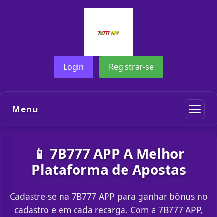
Login
Registrar-se
Menu
📱 7B777 APP A Melhor
Plataforma de Apostas
Cadastre-se na 7B777 APP para ganhar bônus no
cadastro e em cada recarga. Com a 7B777 APP,