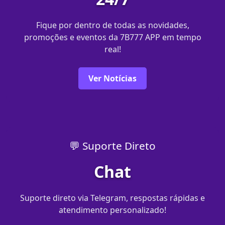
Fique por dentro de todas as novidades,
promoções e eventos da 7B777 APP em tempo
real!
Ver Notícias
💬 Suporte Direto
Chat
Suporte direto via Telegram, respostas rápidas e
atendimento personalizado!