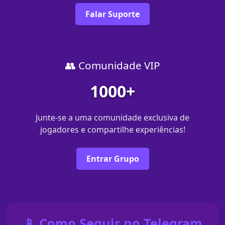
Falar Suporte
👥 Comunidade VIP
1000+
Junte-se a uma comunidade exclusiva de
jogadores e compartilhe experiências!
Entrar Grupo
📱 Como Seguir no Telegram