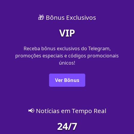
🎁 Bônus Exclusivos
VIP
Receba bônus exclusivos do Telegram,
promoções especiais e códigos promocionais
únicos!
Ver Bônus
📢 Notícias em Tempo Real
24/7