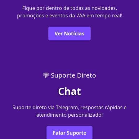
Fique por dentro de todas as novidades,
promoções e eventos da 7AA em tempo real!
Ver Notícias
💬 Suporte Direto
Chat
Suporte direto via Telegram, respostas rápidas e
atendimento personalizado!
Falar Suporte