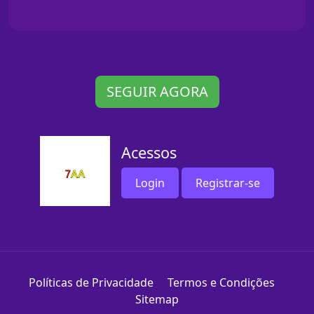
SEGUIR AGORA
Acessos
Login
Registrar-se
Políticas de Privacidade
Termos e Condições
Sitemap