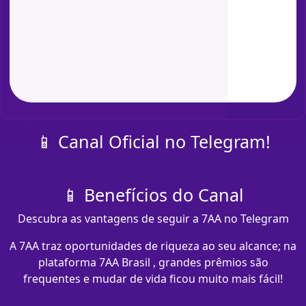
📱 Canal Oficial no Telegram!
📱 Benefícios do Canal
Descubra as vantagens de seguir a 7AA no Telegram
A 7AA traz oportunidades de riqueza ao seu alcance; na
plataforma 7AA Brasil , grandes prêmios são
frequentes e mudar de vida ficou muito mais fácil!