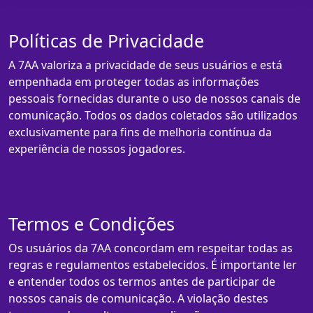
Políticas de Privacidade
A 7AA valoriza a privacidade de seus usuários e está
empenhada em proteger todas as informações
pessoais fornecidas durante o uso de nossos canais de
comunicação. Todos os dados coletados são utilizados
exclusivamente para fins de melhoria contínua da
experiência de nossos jogadores.
Termos e Condições
Os usuários da 7AA concordam em respeitar todas as
regras e regulamentos estabelecidos. É importante ler
e entender todos os termos antes de participar de
nossos canais de comunicação. A violação destes