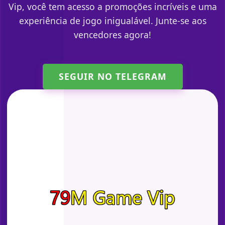
Vip, você tem acesso a promoções incríveis e uma
experiência de jogo inigualável. Junte-se aos
vencedores agora!
SEGUIR NO TELEGRAM