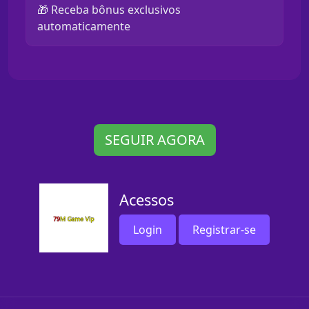
🎁 Receba bônus exclusivos
automaticamente
SEGUIR AGORA
Acessos
Login
Registrar-se