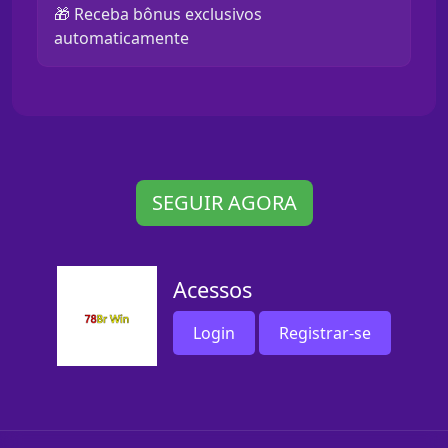
🎁 Receba bônus exclusivos
automaticamente
SEGUIR AGORA
Acessos
Login
Registrar-se