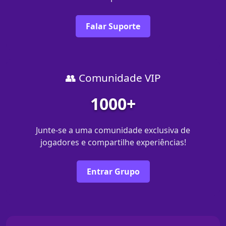
Falar Suporte
👥 Comunidade VIP
1000+
Junte-se a uma comunidade exclusiva de
jogadores e compartilhe experiências!
Entrar Grupo