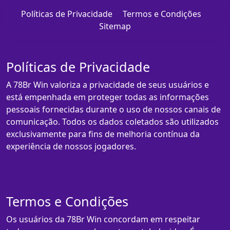
Políticas de Privacidade
Termos e Condições
Sitemap
Políticas de Privacidade
A 78Br Win valoriza a privacidade de seus usuários e
está empenhada em proteger todas as informações
pessoais fornecidas durante o uso de nossos canais de
comunicação. Todos os dados coletados são utilizados
exclusivamente para fins de melhoria contínua da
experiência de nossos jogadores.
Termos e Condições
Os usuários da 78Br Win concordam em respeitar