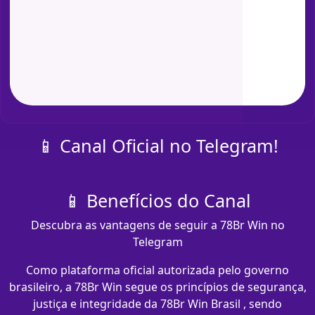
📱 Canal Oficial no Telegram!
📱 Benefícios do Canal
Descubra as vantagens de seguir a 78Br Win no
Telegram
Como plataforma oficial autorizada pelo governo
brasileiro, a 78Br Win segue os princípios de segurança,
justiça e integridade da 78Br Win Brasil , sendo