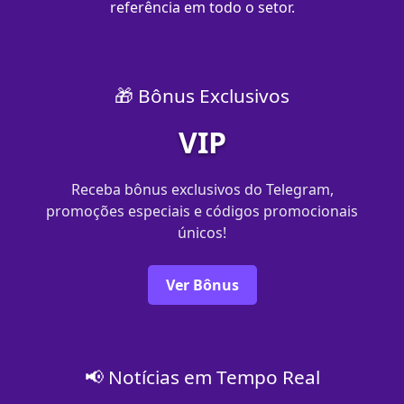
referência em todo o setor.
🎁 Bônus Exclusivos
VIP
Receba bônus exclusivos do Telegram,
promoções especiais e códigos promocionais
únicos!
Ver Bônus
📢 Notícias em Tempo Real