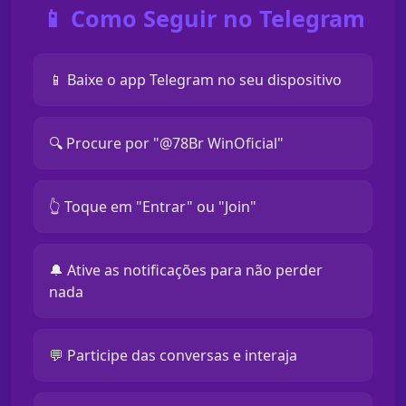
📱 Como Seguir no Telegram
📱 Baixe o app Telegram no seu dispositivo
🔍 Procure por "@78Br WinOficial"
👆 Toque em "Entrar" ou "Join"
🔔 Ative as notificações para não perder
nada
💬 Participe das conversas e interaja