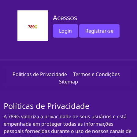
Acessos
Login
Registrar-se
Políticas de Privacidade
Termos e Condições
Sitemap
Políticas de Privacidade
A 789G valoriza a privacidade de seus usuários e está
empenhada em proteger todas as informações
pessoais fornecidas durante o uso de nossos canais de