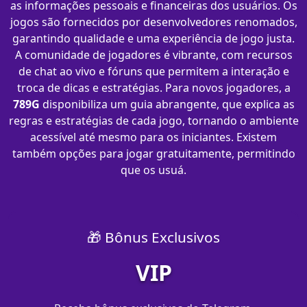
as informações pessoais e financeiras dos usuários. Os
jogos são fornecidos por desenvolvedores renomados,
garantindo qualidade e uma experiência de jogo justa.
A comunidade de jogadores é vibrante, com recursos
de chat ao vivo e fóruns que permitem a interação e
troca de dicas e estratégias. Para novos jogadores, a
789G
disponibiliza um guia abrangente, que explica as
regras e estratégias de cada jogo, tornando o ambiente
acessível até mesmo para os iniciantes. Existem
também opções para jogar gratuitamente, permitindo
que os usuá.
🎁 Bônus Exclusivos
VIP