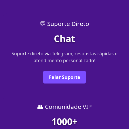
💬 Suporte Direto
Chat
Suporte direto via Telegram, respostas rápidas e
atendimento personalizado!
Falar Suporte
👥 Comunidade VIP
1000+