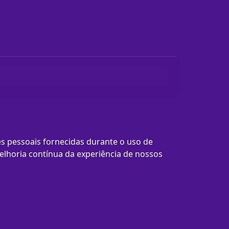
s pessoais fornecidas durante o uso de
elhoria contínua da experiência de nossos