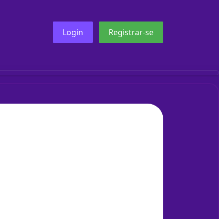
Login
Registrar-se