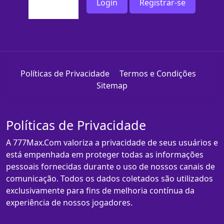
Login
Registrar-se
Políticas de Privacidade
Termos e Condições
Sitemap
Políticas de Privacidade
A 777Max.Com valoriza a privacidade de seus usuários e
está empenhada em proteger todas as informações
pessoais fornecidas durante o uso de nossos canais de
comunicação. Todos os dados coletados são utilizados
exclusivamente para fins de melhoria contínua da
experiência de nossos jogadores.