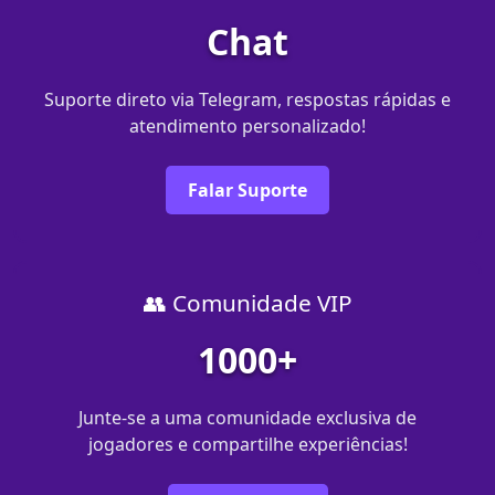
Chat
Suporte direto via Telegram, respostas rápidas e
atendimento personalizado!
Falar Suporte
👥 Comunidade VIP
1000+
Junte-se a uma comunidade exclusiva de
jogadores e compartilhe experiências!