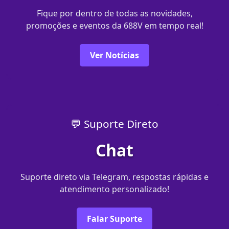
Fique por dentro de todas as novidades,
promoções e eventos da 688V em tempo real!
Ver Notícias
💬 Suporte Direto
Chat
Suporte direto via Telegram, respostas rápidas e
atendimento personalizado!
Falar Suporte