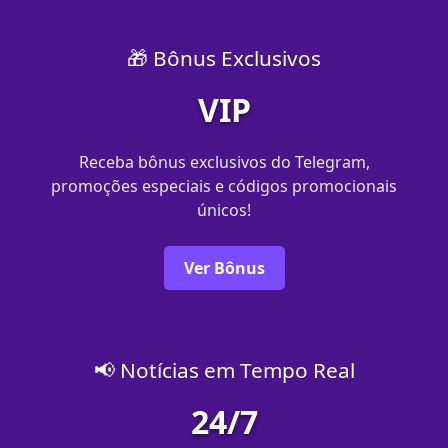
🎁 Bônus Exclusivos
VIP
Receba bônus exclusivos do Telegram,
promoções especiais e códigos promocionais
únicos!
Ver Bônus
📢 Notícias em Tempo Real
24/7