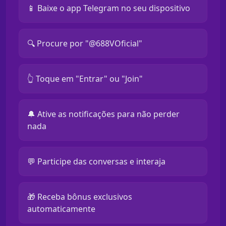
📱 Baixe o app Telegram no seu dispositivo
🔍 Procure por "@688VOficial"
👆 Toque em "Entrar" ou "Join"
🔔 Ative as notificações para não perder
nada
💬 Participe das conversas e interaja
🎁 Receba bônus exclusivos
automaticamente