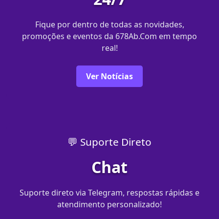
Fique por dentro de todas as novidades,
promoções e eventos da 678Ab.Com em tempo
real!
Ver Notícias
💬 Suporte Direto
Chat
Suporte direto via Telegram, respostas rápidas e
atendimento personalizado!