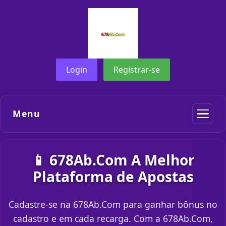
Login
Registrar-se
Menu
📱 678Ab.Com A Melhor
Plataforma de Apostas
Cadastre-se na 678Ab.Com para ganhar bônus no
cadastro e em cada recarga. Com a 678Ab.Com,