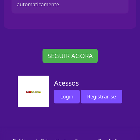
automaticamente
SEGUIR AGORA
Acessos
Login
Registrar-se