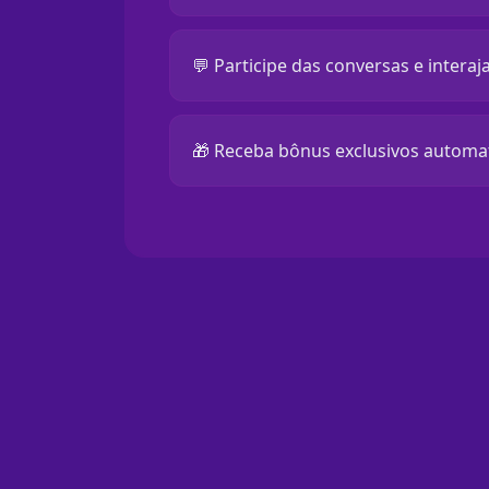
💬 Participe das conversas e interaj
🎁 Receba bônus exclusivos autom