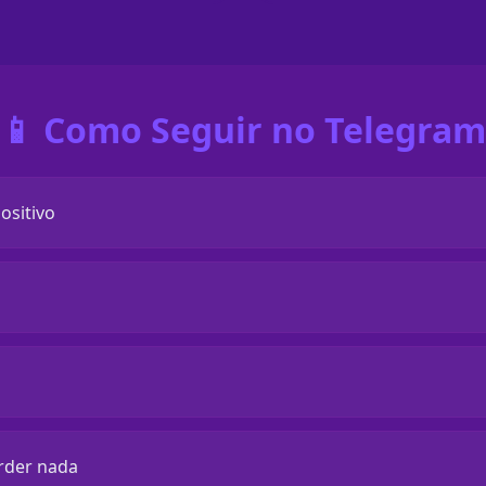
📱 Como Seguir no Telegram
ositivo
erder nada