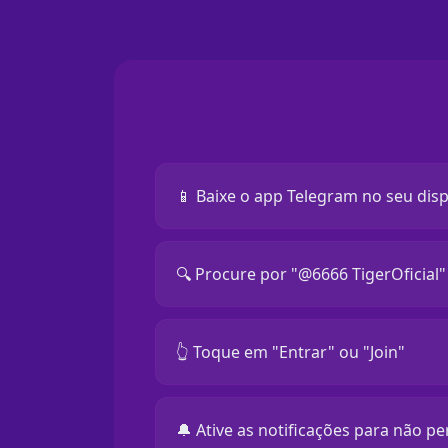
📱 Baixe o app Telegram no seu disp
🔍 Procure por "@6666 TigerOficial"
👆 Toque em "Entrar" ou "Join"
🔔 Ative as notificações para não p