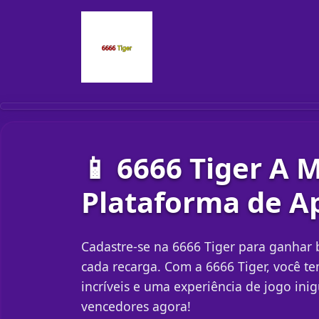
📱 6666 Tiger A 
Plataforma de A
Cadastre-se na 6666 Tiger para ganhar
cada recarga. Com a 6666 Tiger, você t
incríveis e uma experiência de jogo inig
vencedores agora!