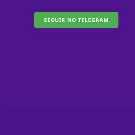
SEGUIR NO TELEGRAM