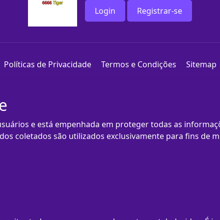
Login
Registrar-se
Políticas de Privacidade
Termos e Condições
Sitemap
de
s usuários e está empenhada em proteger todas as informaç
os coletados são utilizados exclusivamente para fins de m