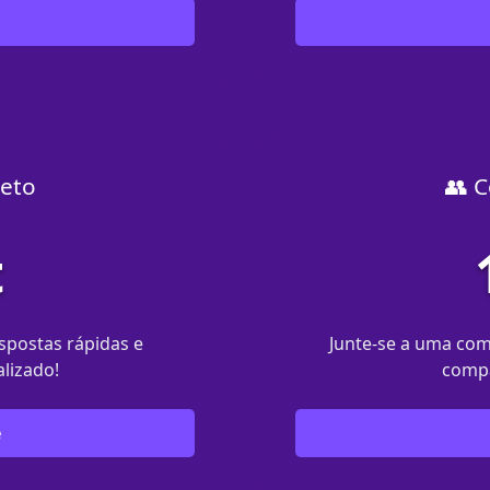
reto
👥 
t
espostas rápidas e
Junte-se a uma com
lizado!
compa
e