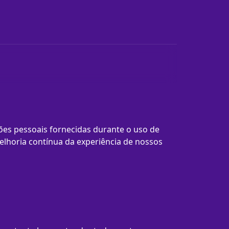
ões pessoais fornecidas durante o uso de
elhoria contínua da experiência de nossos