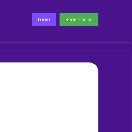
Login
Registrar-se