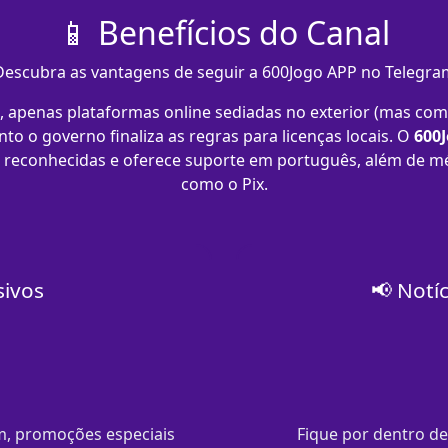
📱 Benefícios do Canal
Descubra as vantagens de seguir a 600Jogo APP no Telegra
l, apenas plataformas online sediadas no exterior (mas co
o o governo finaliza as regras para licenças locais. O
600
s reconhecidas e oferece suporte em português, além de m
como o Pix.
sivos
📢 Notí
m, promoções especiais
Fique por dentro d