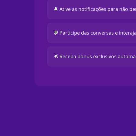
🔔 Ative as notificações para não p
💬 Participe das conversas e interaj
🎁 Receba bônus exclusivos autom