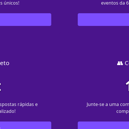
s únicos!
eventos da 
reto
👥 
t
espostas rápidas e
Junte-se a uma com
lizado!
compa
e