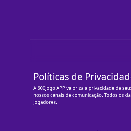
Políticas de Privacida
A 600Jogo APP valoriza a privacidade de se
nossos canais de comunicação. Todos os dad
jogadores.