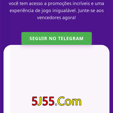
você tem acesso a promoções incríveis e uma
experiência de jogo inigualável. Junte-se aos
vencedores agora!
SEGUIR NO TELEGRAM