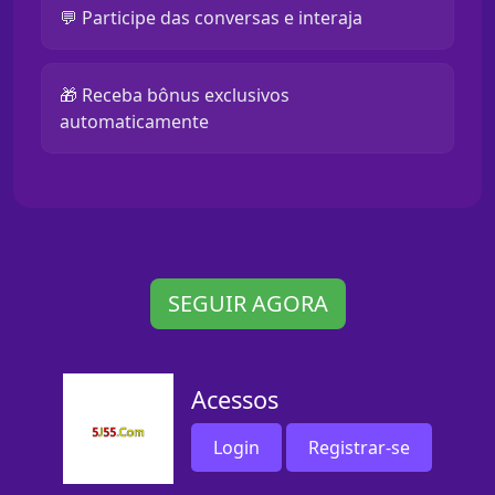
💬 Participe das conversas e interaja
🎁 Receba bônus exclusivos
automaticamente
SEGUIR AGORA
Acessos
Login
Registrar-se