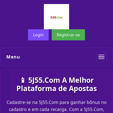
Login
Registrar-se
Menu
📱 5J55.Com A Melhor
Plataforma de Apostas
Cadastre-se na 5J55.Com para ganhar bônus no
cadastro e em cada recarga. Com a 5J55.Com,