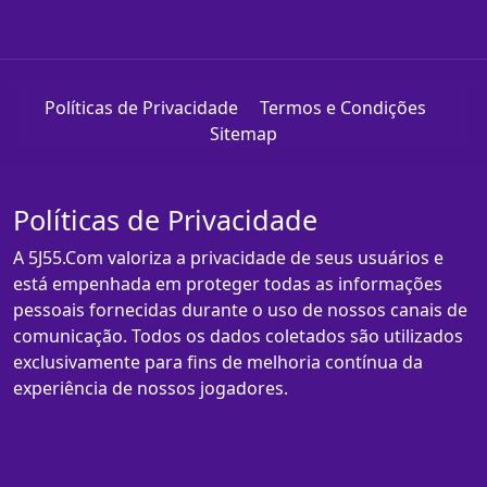
Políticas de Privacidade
Termos e Condições
Sitemap
Políticas de Privacidade
A 5J55.Com valoriza a privacidade de seus usuários e
está empenhada em proteger todas as informações
pessoais fornecidas durante o uso de nossos canais de
comunicação. Todos os dados coletados são utilizados
exclusivamente para fins de melhoria contínua da
experiência de nossos jogadores.