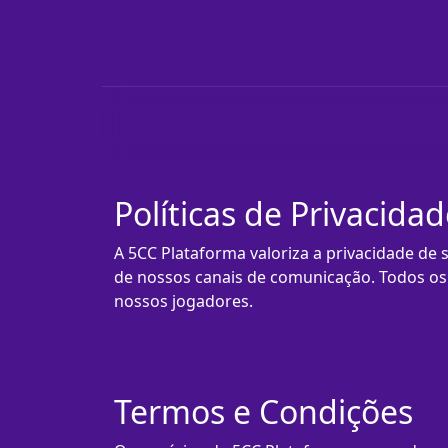
Políticas de Privacida
A 5CC Plataforma valoriza a privacidade de
de nossos canais de comunicação. Todos os 
nossos jogadores.
Termos e Condições