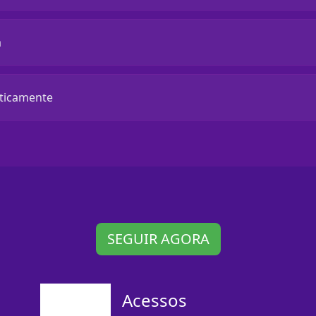
a
aticamente
SEGUIR AGORA
Acessos