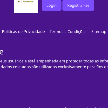
Login
Registrar-se
Políticas de Privacidade
Termos e Condições
Sitemap
de
 seus usuários e está empenhada em proteger todas as inf
dados coletados são utilizados exclusivamente para fins d