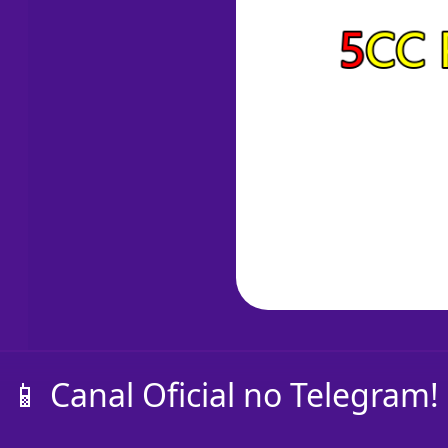
📱 Canal Oficial no Telegram!