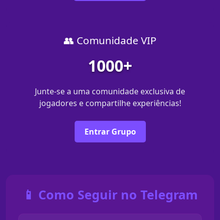
👥 Comunidade VIP
1000+
Junte-se a uma comunidade exclusiva de
jogadores e compartilhe experiências!
Entrar Grupo
📱 Como Seguir no Telegram