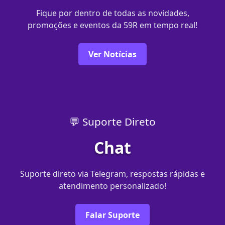
Fique por dentro de todas as novidades,
promoções e eventos da 59R em tempo real!
Ver Notícias
💬 Suporte Direto
Chat
Suporte direto via Telegram, respostas rápidas e
atendimento personalizado!
Falar Suporte