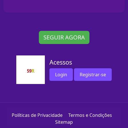
SEGUIR AGORA
Acessos
Login
Registrar-se
Políticas de Privacidade
Termos e Condições
Sitemap