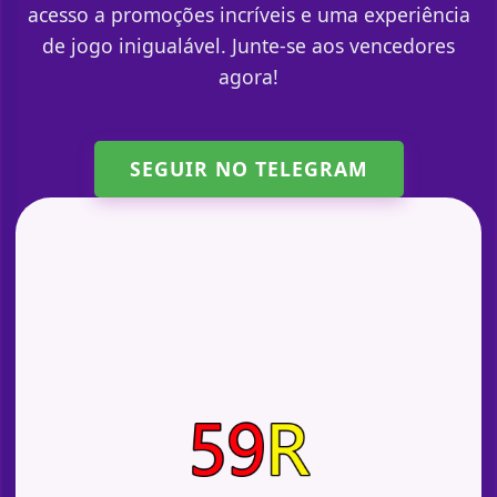
acesso a promoções incríveis e uma experiência
de jogo inigualável. Junte-se aos vencedores
agora!
SEGUIR NO TELEGRAM