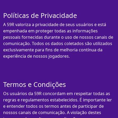
Políticas de Privacidade
A 59R valoriza a privacidade de seus usuários e está
empenhada em proteger todas as informações
pessoais fornecidas durante o uso de nossos canais de
comunicação. Todos os dados coletados são utilizados
exclusivamente para fins de melhoria contínua da
experiência de nossos jogadores.
Termos e Condições
Os usuários da 59R concordam em respeitar todas as
regras e regulamentos estabelecidos. É importante ler
e entender todos os termos antes de participar de
nossos canais de comunicação. A violação destes