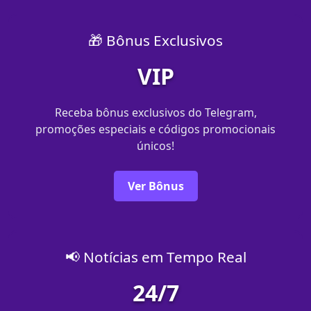
🎁 Bônus Exclusivos
VIP
Receba bônus exclusivos do Telegram,
promoções especiais e códigos promocionais
únicos!
Ver Bônus
📢 Notícias em Tempo Real
24/7