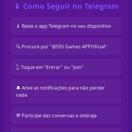
📱 Como Seguir no Telegram
📱 Baixe o app Telegram no seu dispositivo
🔍 Procure por "@595 Games APPOficial"
👆 Toque em "Entrar" ou "Join"
🔔 Ative as notificações para não perder
nada
💬 Participe das conversas e interaja