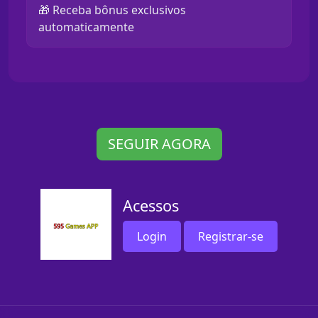
🎁 Receba bônus exclusivos
automaticamente
SEGUIR AGORA
Acessos
Login
Registrar-se