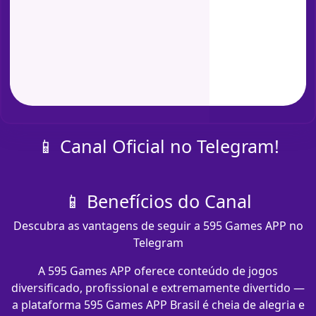
📱 Canal Oficial no Telegram!
📱 Benefícios do Canal
Descubra as vantagens de seguir a 595 Games APP no
Telegram
A 595 Games APP oferece conteúdo de jogos
diversificado, profissional e extremamente divertido —
a plataforma 595 Games APP Brasil é cheia de alegria e