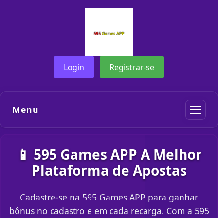
Login
Registrar-se
Menu
📱 595 Games APP A Melhor
Plataforma de Apostas
Cadastre-se na 595 Games APP para ganhar
bônus no cadastro e em cada recarga. Com a 595