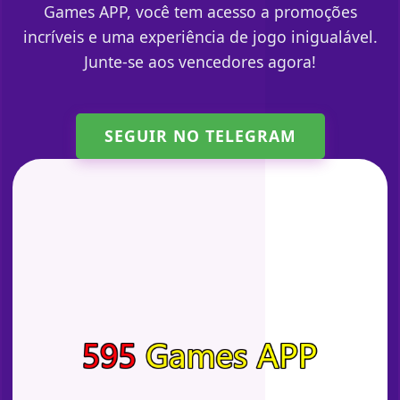
Games APP, você tem acesso a promoções
incríveis e uma experiência de jogo inigualável.
Junte-se aos vencedores agora!
SEGUIR NO TELEGRAM