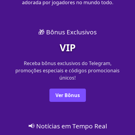
adorada por jogadores no mundo todo.
🎁 Bônus Exclusivos
VIP
Receba bônus exclusivos do Telegram,
promoções especiais e códigos promocionais
únicos!
Ver Bônus
📢 Notícias em Tempo Real