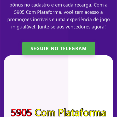
bônus no cadastro e em cada recarga. Com a
5905 Com Plataforma, você tem acesso a
promoções incríveis e uma experiência de jogo
inigualável. Junte-se aos vencedores agora!
SEGUIR NO TELEGRAM