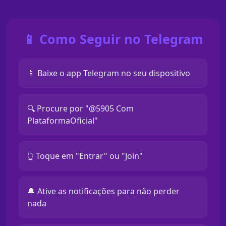
📱 Como Seguir no Telegram
📱 Baixe o app Telegram no seu dispositivo
🔍 Procure por "@5905 Com
PlataformaOficial"
👆 Toque em "Entrar" ou "Join"
🔔 Ative as notificações para não perder
nada