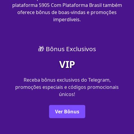
plataforma 5905 Com Plataforma Brasil também
oferece bônus de boas-vindas e promoções
imperdíveis.
🎁 Bônus Exclusivos
VIP
Receba bônus exclusivos do Telegram,
promoções especiais e códigos promocionais
únicos!
Ver Bônus