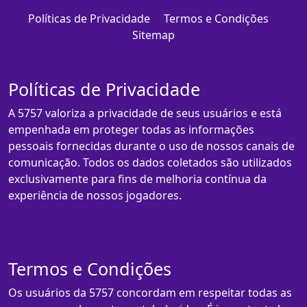
Políticas de Privacidade
Termos e Condições
Sitemap
Políticas de Privacidade
A 5757 valoriza a privacidade de seus usuários e está
empenhada em proteger todas as informações
pessoais fornecidas durante o uso de nossos canais de
comunicação. Todos os dados coletados são utilizados
exclusivamente para fins de melhoria contínua da
experiência de nossos jogadores.
Termos e Condições
Os usuários da 5757 concordam em respeitar todas as