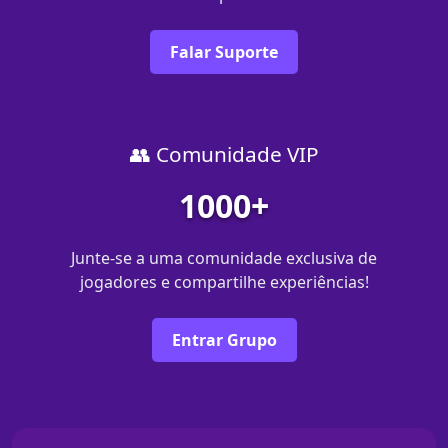
Falar Suporte
👥 Comunidade VIP
1000+
Junte-se a uma comunidade exclusiva de
jogadores e compartilhe experiências!
Entrar Grupo