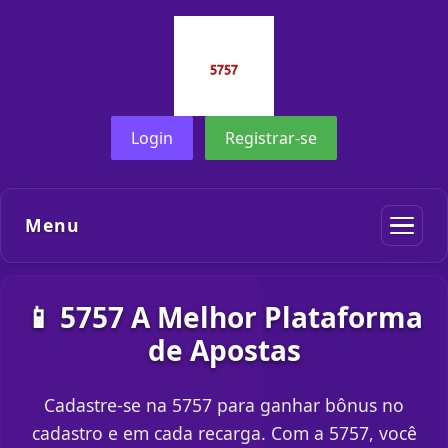
Login
Registrar-se
Menu
📱 5757 A Melhor Plataforma
de Apostas
Cadastre-se na 5757 para ganhar bônus no
cadastro e em cada recarga. Com a 5757, você