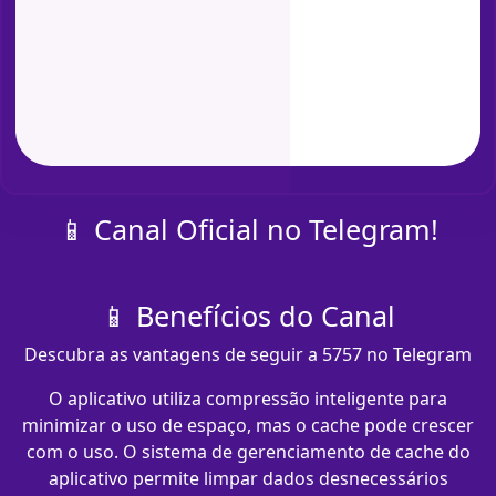
📱 Canal Oficial no Telegram!
📱 Benefícios do Canal
Descubra as vantagens de seguir a 5757 no Telegram
O aplicativo utiliza compressão inteligente para
minimizar o uso de espaço, mas o cache pode crescer
com o uso. O sistema de gerenciamento de cache do
aplicativo permite limpar dados desnecessários