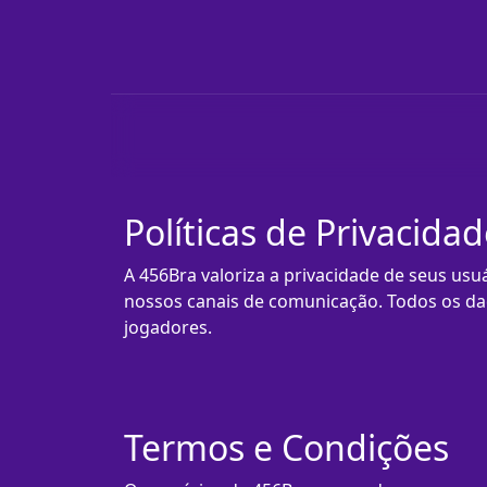
Políticas de Privacida
A 456Bra valoriza a privacidade de seus us
nossos canais de comunicação. Todos os dad
jogadores.
Termos e Condições