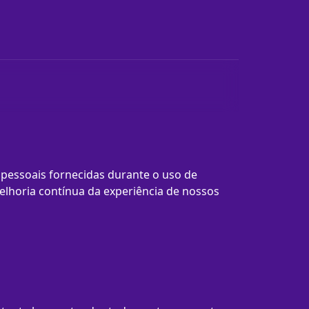
 pessoais fornecidas durante o uso de
elhoria contínua da experiência de nossos