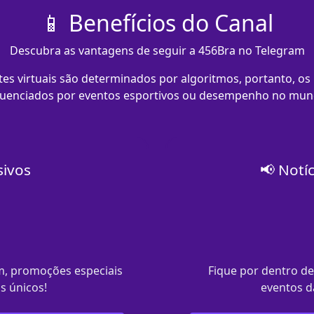
📱 Benefícios do Canal
Descubra as vantagens de seguir a 456Bra no Telegram
es virtuais são determinados por algoritmos, portanto, os 
fluenciados por eventos esportivos ou desempenho no mund
sivos
📢 Notí
m, promoções especiais
Fique por dentro d
s únicos!
eventos d