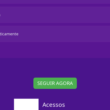
a
aticamente
SEGUIR AGORA
Acessos