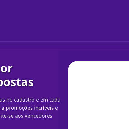
hor
postas
us no cadastro e em cada
 a promoções incríveis e
unte-se aos vencedores