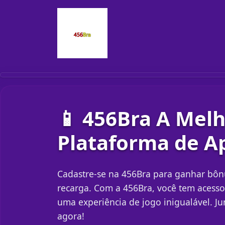
📱 456Bra A Mel
Plataforma de A
Cadastre-se na 456Bra para ganhar bôn
recarga. Com a 456Bra, você tem acesso
uma experiência de jogo inigualável. J
agora!