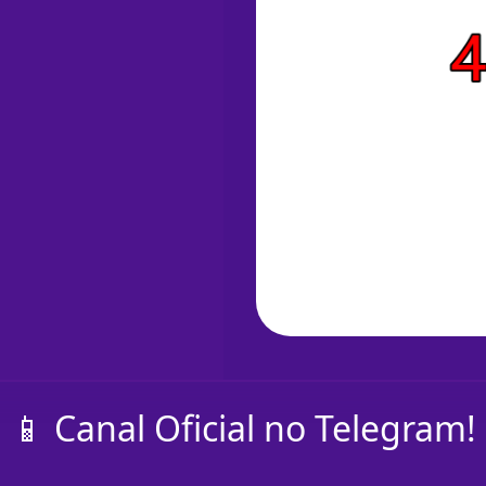
📱 Canal Oficial no Telegram!