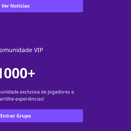
Ver Notícias
Comunidade VIP
1000+
unidade exclusiva de jogadores e
rtilhe experiências!
Entrar Grupo