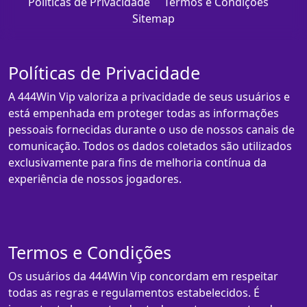
Políticas de Privacidade
Termos e Condições
Sitemap
Políticas de Privacidade
A 444Win Vip valoriza a privacidade de seus usuários e
está empenhada em proteger todas as informações
pessoais fornecidas durante o uso de nossos canais de
comunicação. Todos os dados coletados são utilizados
exclusivamente para fins de melhoria contínua da
experiência de nossos jogadores.
Termos e Condições
Os usuários da 444Win Vip concordam em respeitar
todas as regras e regulamentos estabelecidos. É