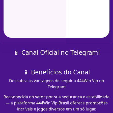
📱 Canal Oficial no Telegram!
📱 Benefícios do Canal
Descubra as vantagens de seguir a 444Win Vip no
Telegram
Reconhecida no setor por sua segurança e estabilidade
— a plataforma 444Win Vip Brasil oferece promoções
incríveis e jogos diversos em um só lugar.