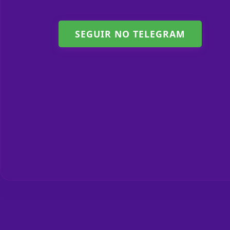
SEGUIR NO TELEGRAM