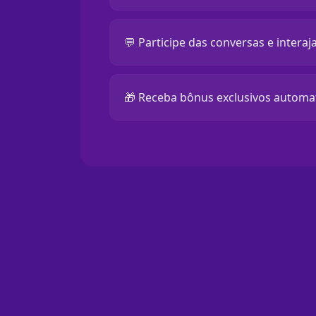
💬 Participe das conversas e interaj
🎁 Receba bônus exclusivos autom