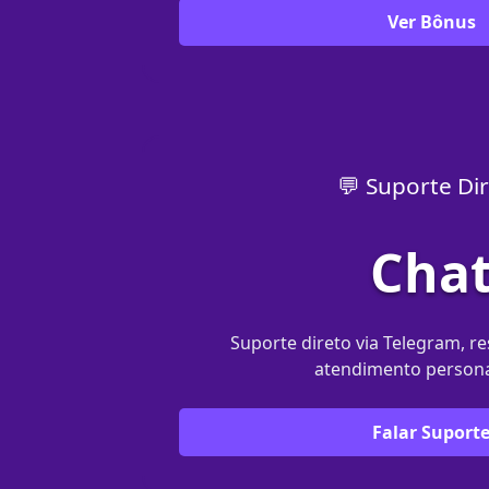
Ver Bônus
💬 Suporte Di
Cha
Suporte direto via Telegram, r
atendimento persona
Falar Suport