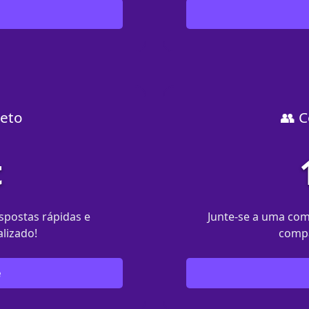
reto
👥 
t
espostas rápidas e
Junte-se a uma com
lizado!
compa
e