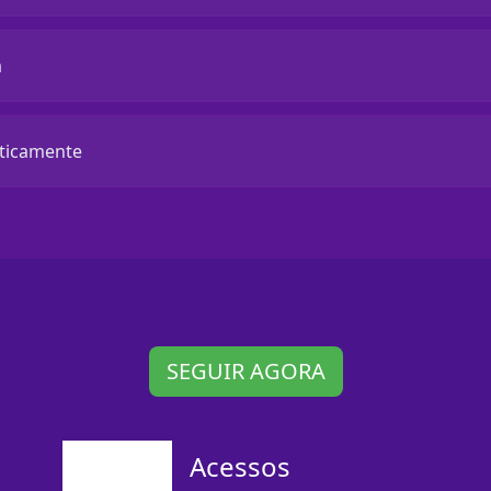
a
aticamente
SEGUIR AGORA
Acessos