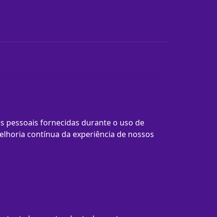
s pessoais fornecidas durante o uso de
elhoria contínua da experiência de nossos