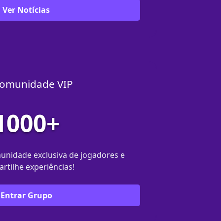
Ver Notícias
Comunidade VIP
1000+
unidade exclusiva de jogadores e
rtilhe experiências!
Entrar Grupo