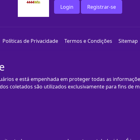
Login
Registrar-se
Políticas de Privacidade
Termos e Condições
Sitemap
de
suários e está empenhada em proteger todas as informaçõe
os coletados são utilizados exclusivamente para fins de m