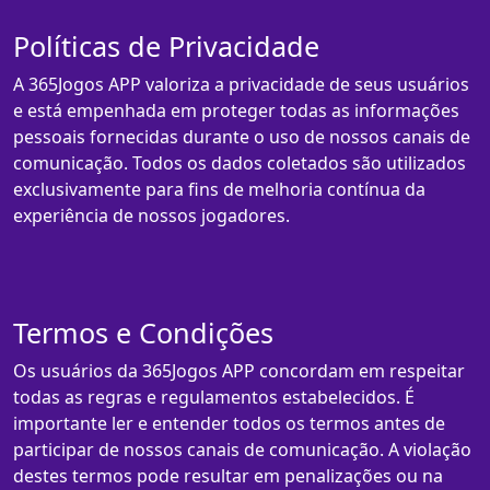
Políticas de Privacidade
A 365Jogos APP valoriza a privacidade de seus usuários
e está empenhada em proteger todas as informações
pessoais fornecidas durante o uso de nossos canais de
comunicação. Todos os dados coletados são utilizados
exclusivamente para fins de melhoria contínua da
experiência de nossos jogadores.
Termos e Condições
Os usuários da 365Jogos APP concordam em respeitar
todas as regras e regulamentos estabelecidos. É
importante ler e entender todos os termos antes de
participar de nossos canais de comunicação. A violação
destes termos pode resultar em penalizações ou na