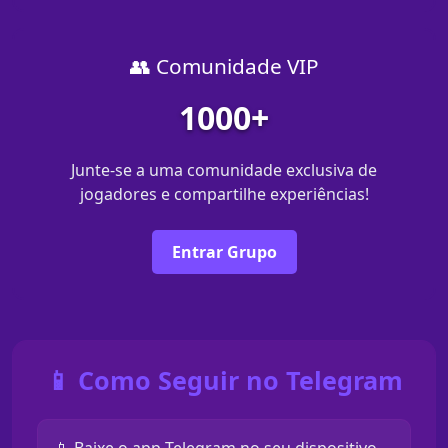
👥 Comunidade VIP
1000+
Junte-se a uma comunidade exclusiva de
jogadores e compartilhe experiências!
Entrar Grupo
📱 Como Seguir no Telegram