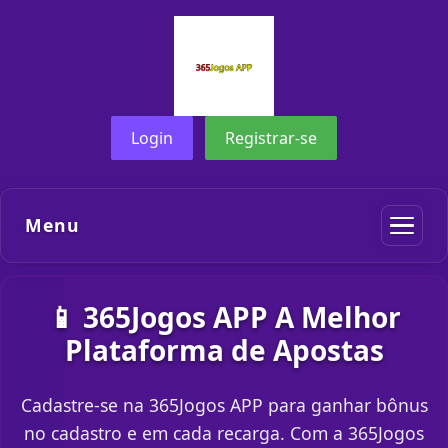
Login
Registrar-se
Menu
📱 365Jogos APP A Melhor
Plataforma de Apostas
Cadastre-se na 365Jogos APP para ganhar bônus
no cadastro e em cada recarga. Com a 365Jogos