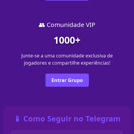
👥 Comunidade VIP
1000+
Junte-se a uma comunidade exclusiva de
jogadores e compartilhe experiências!
Entrar Grupo
📱 Como Seguir no Telegram