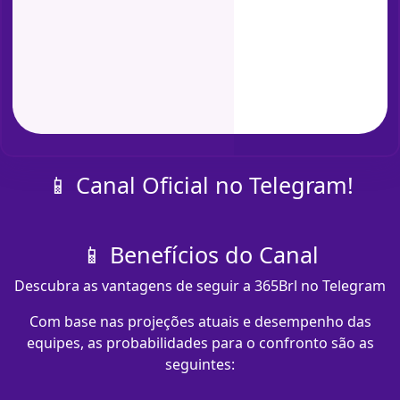
📱 Canal Oficial no Telegram!
📱 Benefícios do Canal
Descubra as vantagens de seguir a 365Brl no Telegram
Com base nas projeções atuais e desempenho das
equipes, as probabilidades para o confronto são as
seguintes: