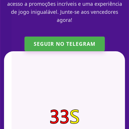
acesso a promoções incríveis e uma experiência
de jogo inigualável. Junte-se aos vencedores
agora!
SEGUIR NO TELEGRAM