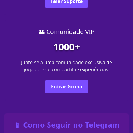
Falar Suporte
👥 Comunidade VIP
1000+
Junte-se a uma comunidade exclusiva de
jogadores e compartilhe experiências!
Entrar Grupo
📱 Como Seguir no Telegram