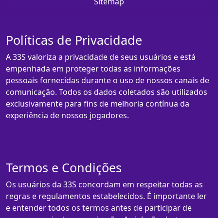
Sitemap
Políticas de Privacidade
A 33S valoriza a privacidade de seus usuários e está
empenhada em proteger todas as informações
pessoais fornecidas durante o uso de nossos canais de
comunicação. Todos os dados coletados são utilizados
exclusivamente para fins de melhoria contínua da
experiência de nossos jogadores.
Termos e Condições
Os usuários da 33S concordam em respeitar todas as
regras e regulamentos estabelecidos. É importante ler
e entender todos os termos antes de participar de