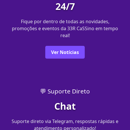
24/7
Fique por dentro de todas as novidades,
promoções e eventos da 33R CaSSino em tempo
real!
Ver Notícias
💬 Suporte Direto
Chat
Suporte direto via Telegram, respostas rápidas e
atendimento personalizado!