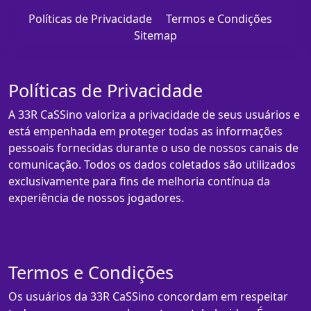
Políticas de Privacidade
Termos e Condições
Sitemap
Políticas de Privacidade
A 33R CaSSino valoriza a privacidade de seus usuários e
está empenhada em proteger todas as informações
pessoais fornecidas durante o uso de nossos canais de
comunicação. Todos os dados coletados são utilizados
exclusivamente para fins de melhoria contínua da
experiência de nossos jogadores.
Termos e Condições
Os usuários da 33R CaSSino concordam em respeitar