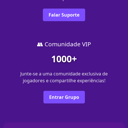
Falar Suporte
👥 Comunidade VIP
1000+
Junte-se a uma comunidade exclusiva de
jogadores e compartilhe experiências!
Entrar Grupo