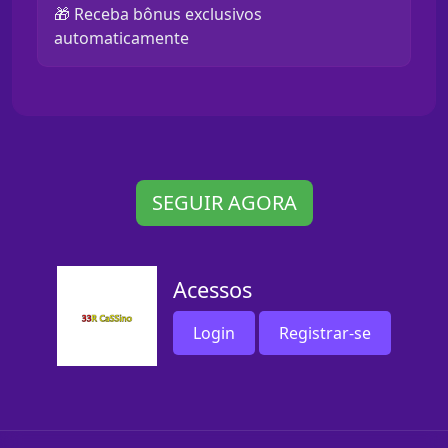
🎁 Receba bônus exclusivos
automaticamente
SEGUIR AGORA
Acessos
Login
Registrar-se