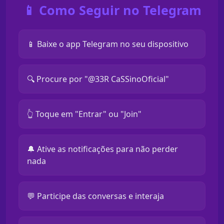
📱 Como Seguir no Telegram
📱 Baixe o app Telegram no seu dispositivo
🔍 Procure por "@33R CaSSinoOficial"
👆 Toque em "Entrar" ou "Join"
🔔 Ative as notificações para não perder
nada
💬 Participe das conversas e interaja