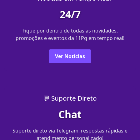
24/7
Fique por dentro de todas as novidades,
promoções e eventos da 11Pg em tempo real!
Ver Notícias
💬 Suporte Direto
Chat
Suporte direto via Telegram, respostas rápidas e
atendimento personalizado!