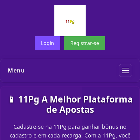
Login
Registrar-se
Menu
📱 11Pg A Melhor Plataforma
de Apostas
Cadastre-se na 11Pg para ganhar bônus no
cadastro e em cada recarga. Com a 11Pg, você