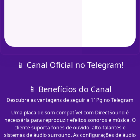
📱 Canal Oficial no Telegram!
📱 Benefícios do Canal
Descubra as vantagens de seguir a 11Pg no Telegram
Uma placa de som compatível com DirectSound é
necessária para reproduzir efeitos sonoros e música. O
cliente suporta fones de ouvido, alto-falantes e
sistemas de áudio surround. As configurações de áudio