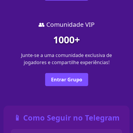
👥 Comunidade VIP
1000+
Junte-se a uma comunidade exclusiva de
jogadores e compartilhe experiências!
Entrar Grupo
📱 Como Seguir no Telegram