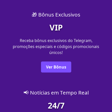
🎁 Bônus Exclusivos
VIP
Receba bônus exclusivos do Telegram,
promoções especiais e códigos promocionais
únicos!
Ver Bônus
📢 Notícias em Tempo Real
24/7