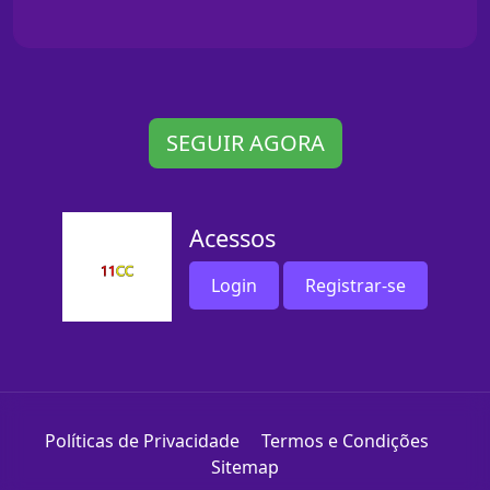
SEGUIR AGORA
Acessos
Login
Registrar-se
Políticas de Privacidade
Termos e Condições
Sitemap