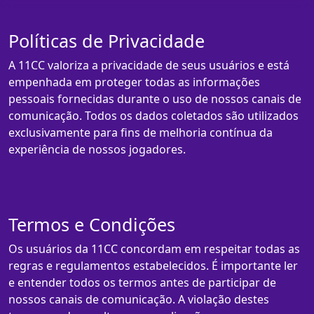
Políticas de Privacidade
A 11CC valoriza a privacidade de seus usuários e está
empenhada em proteger todas as informações
pessoais fornecidas durante o uso de nossos canais de
comunicação. Todos os dados coletados são utilizados
exclusivamente para fins de melhoria contínua da
experiência de nossos jogadores.
Termos e Condições
Os usuários da 11CC concordam em respeitar todas as
regras e regulamentos estabelecidos. É importante ler
e entender todos os termos antes de participar de
nossos canais de comunicação. A violação destes