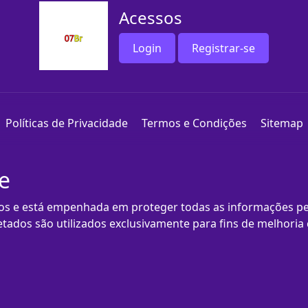
Acessos
Login
Registrar-se
Políticas de Privacidade
Termos e Condições
Sitemap
de
rios e está empenhada em proteger todas as informações p
tados são utilizados exclusivamente para fins de melhoria