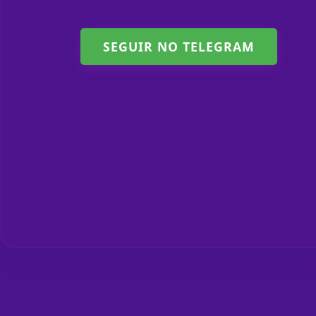
SEGUIR NO TELEGRAM